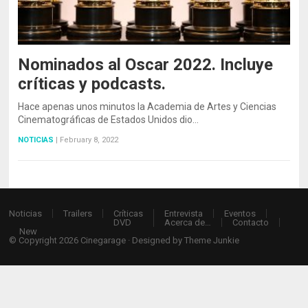
Nominados al Oscar 2022. Incluye
críticas y podcasts.
Hace apenas unos minutos la Academia de Artes y Ciencias
Cinematográficas de Estados Unidos dio…
NOTICIAS
|
February 8, 2022
Noticias
Trailers
Críticas
Entrevista
Eventos
DVD
Acerca de…
Contacto
New
© Copyright 2026
Cinegarage
· Designed by
Theme Junkie