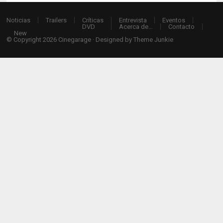
Noticias
Trailers
Críticas
Entrevista
Eventos
DVD
Acerca de…
Contacto
New
© Copyright 2026
Cinegarage
· Designed by
Theme Junkie