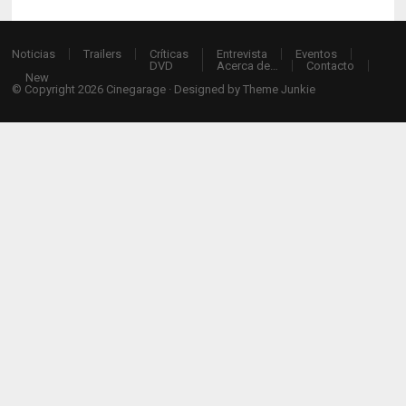
Noticias
Trailers
Críticas
Entrevista
Eventos
DVD
Acerca de…
Contacto
New
© Copyright 2026
Cinegarage
· Designed by
Theme Junkie