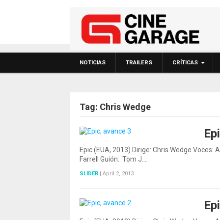
NOTICIAS
TRAILERS
CRÍTICAS
Tag:
Chris Wedge
Ep
Epic (EUA, 2013) Dirige: Chris Wedge Voces:
Farrell Guión: Tom J.…
SLIDER
|
April 2, 2013
Ep