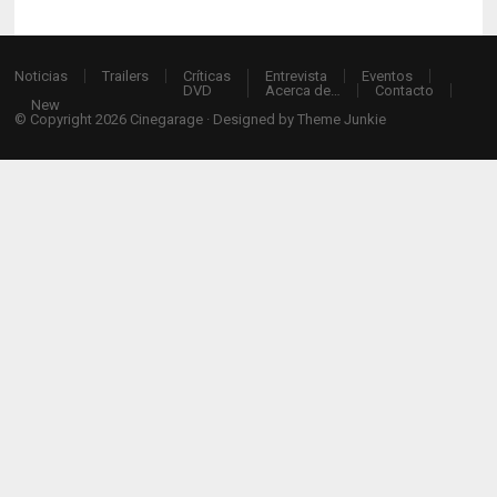
Noticias
Trailers
Críticas
Entrevista
Eventos
DVD
Acerca de…
Contacto
New
© Copyright 2026
Cinegarage
· Designed by
Theme Junkie