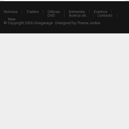
Noticias
Trailers
Críticas
Entrevista
Eventos
DVD
Acerca de…
Contacto
New
© Copyright 2026
Cinegarage
· Designed by
Theme Junkie