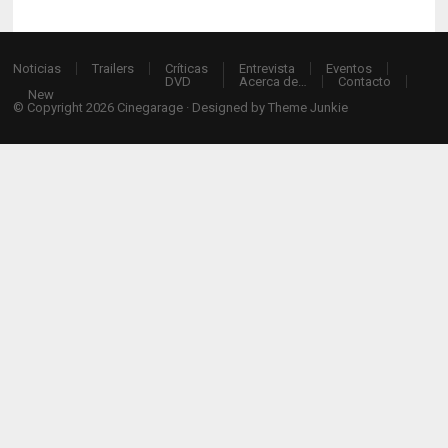
Noticias
Trailers
Críticas
Entrevista
Eventos
DVD
Acerca de…
Contacto
New
© Copyright 2026
Cinegarage
· Designed by
Theme Junkie