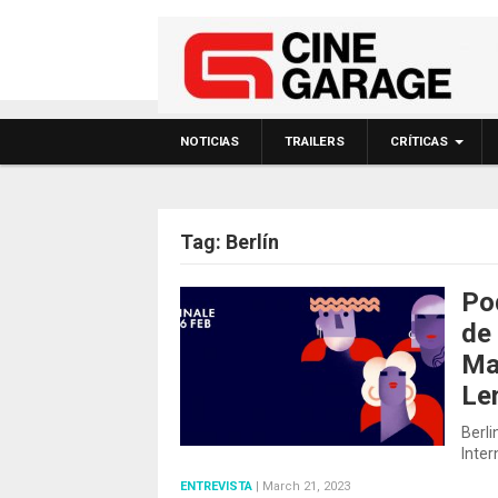
NOTICIAS
TRAILERS
CRÍTICAS
Tag:
Berlín
Po
de 
Ma
Len
Berli
Inter
ENTREVISTA
|
March 21, 2023