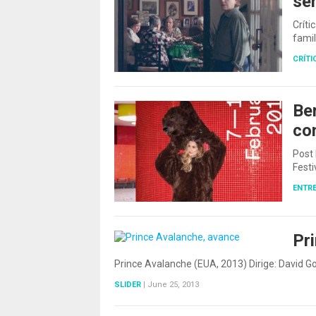
se
Críti
famil
CRÍTI
Ber
co
Post 
Festi
ENTRE
Pr
Prince Avalanche (EUA, 2013) Dirige: David G
SLIDER
|
June 25, 2013