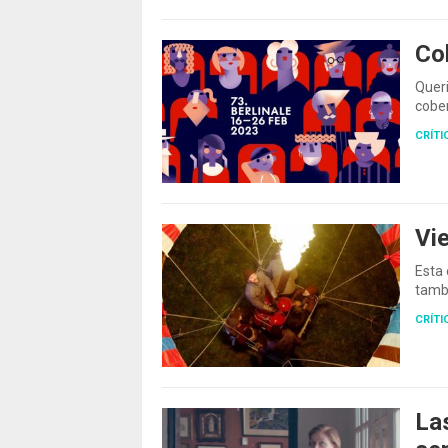
Co
Queri
cobe
CRÍTI
Vie
Esta 
tamb
CRÍTI
Las