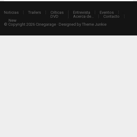
Noticias
Trailers
Críticas
Entrevista
Eventos
DVD
Acerca de…
Contacto
New
© Copyright 2026
Cinegarage
· Designed by
Theme Junkie