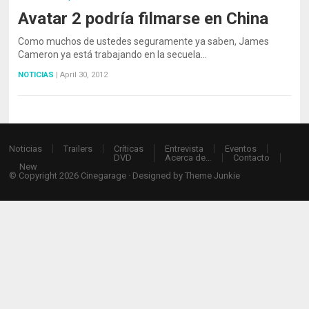
Avatar 2 podría filmarse en China
Como muchos de ustedes seguramente ya saben, James
Cameron ya está trabajando en la secuela…
NOTICIAS
|
April 30, 2012
Noticias
Trailers
Críticas
Entrevista
Eventos
DVD
Acerca de…
Contacto
New
© Copyright 2026
Cinegarage
· Designed by
Theme Junkie