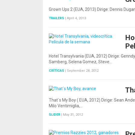
Grown Ups 2 (EUA, 2013) Dirige: Dennis Duga
TRAILERS
|
April 4, 2013
Hot
Pe
Hotel Transylvania (EUA, 2012) Dirige: Genn
Samberg, Selena Gomez, Steve…
CRÍTICAS
|
September 28, 2012
Th
That´s My Boy ( EUA, 2012) Dirige: Sean And
Milo Ventimiglia,…
SLIDER
|
May 31, 2012
Pr