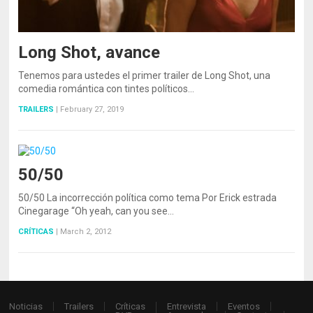
Long Shot, avance
Tenemos para ustedes el primer trailer de Long Shot, una
comedia romántica con tintes políticos…
TRAILERS
|
February 27, 2019
50/50
50/50 La incorrección política como tema Por Erick estrada
Cinegarage “Oh yeah, can you see…
CRÍTICAS
|
March 2, 2012
Noticias
Trailers
Críticas
Entrevista
Eventos