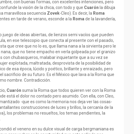
tumbre, con buenas formas, con excelentes intenciones, pero
confunde la visión de la chica, con todo y que
Cuarón
la dibuja
sa maravillosa secuencia
Zovek
-Cleo). Es decir, la
Roma
entes en tarde de verano, esconde a la
Roma
de la lavandería,
vo juego de ideas abiertas, de lienzos semi vacíos que pueden
ula, en ese telescopio que conecta al presente con el pasado,
ta que cree que no lo es, que llama nana a la sirvienta pero le
 de nana, que no tiene empacho en verla golpeada por el granizo
idos con chubasqueros, malabar inquietante que a su vez se
mujer explotada, maltratada, desprovista de la posibilidad de
co de esa época, lúcido y poético, brillante y enraizado, pero
l sacrificio de su futuro. Es el México que lava a la Roma que
mo nombre. Contradicción.
cio,
Cuarón
suma la Roma que todos quieren ver con la Roma
nde está el dolor no contado pero asumido. Con ella, con Cleo,
omantizado -que es como la memoria nos deja ver las cosas-
ntallantes construcciones de luces y brillos, la cercanía de la
a), los problemas no resueltos, los temas pendientes, la
.
escondió el veneno en su dulce visual de carga bergmaniana es