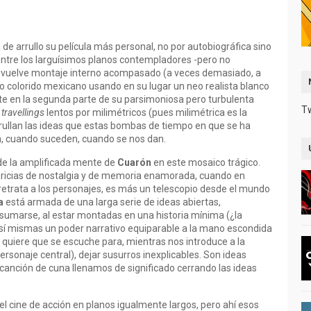
de arrullo su película más personal, no por autobiográfica sino
 Entre los larguísimos planos contempladores -pero no
e vuelve montaje interno acompasado (a veces demasiado, a
imo colorido mexicano usando en su lugar un neo realista blanco
e en la segunda parte de su parsimoniosa pero turbulenta
T
n
travellings
lentos por milimétricos (pues milimétrica es la
rullan las ideas que estas bombas de tiempo en que se ha
 cuando suceden, cuando se nos dan.
de la amplificada mente de
Cuarón
en este mosaico trágico.
aricias de nostalgia y de memoria enamorada, cuando en
a retrata a los personajes, es más un telescopio desde el mundo
a
está armada de una larga serie de ideas abiertas,
 sumarse, al estar montadas en una historia mínima (¿la
 sí mismas un poder narrativo equiparable a la mano escondida
 quiere que se escuche para, mientras nos introduce a la
ersonaje central), dejar susurros inexplicables. Son ideas
anción de cuna llenamos de significado cerrando las ideas
el cine de acción en planos igualmente largos, pero ahí esos