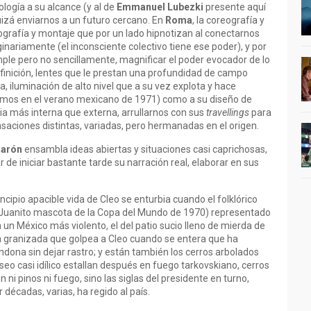
nología a su alcance (y al de
Emmanuel Lubezki
presente aquí
quizá enviarnos a un futuro cercano. En
Roma
, la coreografía y
reografía y montaje que por un lado hipnotizan al conectarnos
nariamente (el inconsciente colectivo tiene ese poder), y por
mple pero no sencillamente, magnificar el poder evocador de lo
definición, lentes que le prestan una profundidad de campo
a, iluminación de alto nivel que a su vez explota y hace
tamos en el verano mexicano de 1971) como a su diseño de
ia más interna que externa, arrullarnos con sus
travellings
para
saciones distintas, variadas, pero hermanadas en el origen.
arón
ensambla ideas abiertas y situaciones casi caprichosas,
r de iniciar bastante tarde su narración real, elaborar en sus
incipio apacible vida de Cleo se enturbia cuando el folklórico
l Juanito mascota de la Copa del Mundo de 1970) representado
a un México más violento, el del patio sucio lleno de mierda de
la granizada que golpea a Cleo cuando se entera que ha
ona sin dejar rastro; y están también los cerros arbolados
aseo casi idílico estallan después en fuego tarkovskiano, cerros
ni pinos ni fuego, sino las siglas del presidente en turno,
 décadas, varias, ha regido al país.