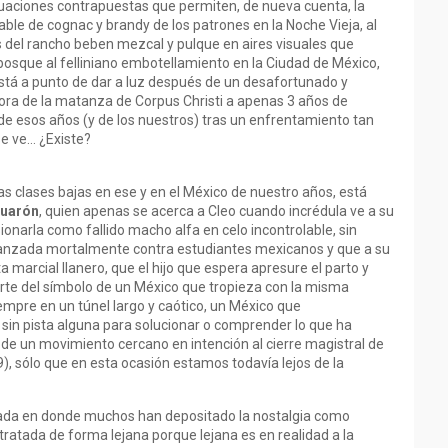
ituaciones contrapuestas que permiten, de nueva cuenta, la
lable de cognac y brandy de los patrones en la Noche Vieja, al
s del rancho beben mezcal y pulque en aires visuales que
 bosque al felliniano embotellamiento en la Ciudad de México,
está a punto de dar a luz después de un desafortunado y
ora de la matanza de Corpus Christi a apenas 3 años de
de esos años (y de los nuestros) tras un enfrentamiento tan
 se ve… ¿Existe?
as clases bajas en ese y en el México de nuestro años, está
uarón
, quien apenas se acerca a Cleo cuando incrédula ve a su
onarla como fallido macho alfa en celo incontrolable, sin
lanzada mortalmente contra estudiantes mexicanos y que a su
a marcial llanero, que el hijo que espera apresure el parto y
te del símbolo de un México que tropieza con la misma
empre en un túnel largo y caótico, un México que
n pista alguna para solucionar o comprender lo que ha
 de un movimiento cercano en intención al cierre magistral de
), sólo que en esta ocasión estamos todavía lejos de la
da en donde muchos han depositado la nostalgia como
tratada de forma lejana porque lejana es en realidad a la