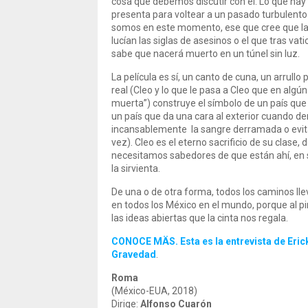
cosa que debemos discutir con él. Lo que hay
presenta para voltear a un pasado turbulento
somos en este momento, ese que cree que la n
lucían las siglas de asesinos o el que tras vat
sabe que nacerá muerto en un túnel sin luz.
La película es sí, un canto de cuna, un arrullo
real (Cleo y lo que le pasa a Cleo que en al
muerta”) construye el símbolo de un país que 
un país que da una cara al exterior cuando de
incansablemente la sangre derramada o evitan,
vez). Cleo es el eterno sacrificio de su clase,
necesitamos sabedores de que están ahí, en s
la sirvienta.
De una o de otra forma, todos los caminos l
en todos los México en el mundo, porque al pi
las ideas abiertas que la cinta nos regala.
CONOCE MÄS. Esta es la entrevista de Erick
Gravedad
.
Roma
(México-EUA, 2018)
Dirige:
Alfonso Cuarón