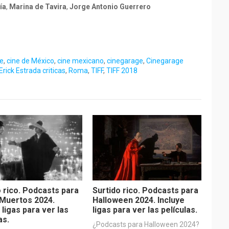
ía
,
Marina de Tavira
,
Jorge Antonio Guerrero
ne
,
cine de México
,
cine mexicano
,
cinegarage
,
Cinegarage
Erick Estrada criticas
,
Roma
,
TIFF
,
TIFF 2018
o rico. Podcasts para
Surtido rico. Podcasts para
 Muertos 2024.
Halloween 2024. Incluye
 ligas para ver las
ligas para ver las películas.
as.
¿Podcasts para Halloween 2024?