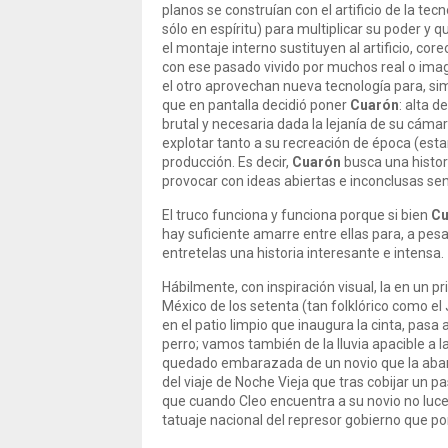
planos se construían con el artificio de la tec
sólo en espíritu) para multiplicar su poder y 
el montaje interno sustituyen al artificio, co
con ese pasado vivido por muchos real o imagi
el otro aprovechan nueva tecnología para, si
que en pantalla decidió poner
Cuarón
: alta 
brutal y necesaria dada la lejanía de su cámar
explotar tanto a su recreación de época (es
producción. Es decir,
Cuarón
busca una histor
provocar con ideas abiertas e inconclusas sen
El truco funciona y funciona porque si bien
Cu
hay suficiente amarre entre ellas para, a pesa
entretelas una historia interesante e intensa.
Hábilmente, con inspiración visual, la en un pr
México de los setenta (tan folklórico como e
en el patio limpio que inaugura la cinta, pasa 
perro; vamos también de la lluvia apacible a 
quedado embarazada de un novio que la aband
del viaje de Noche Vieja que tras cobijar un p
que cuando Cleo encuentra a su novio no lucen 
tatuaje nacional del represor gobierno que por