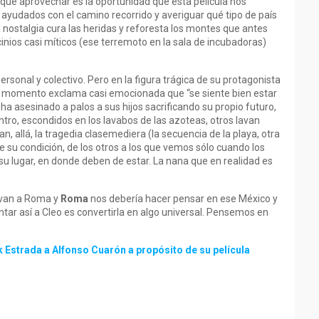
 que aprovechar es la oportunidad que esta película nos
 ayudados con el camino recorrido y averiguar qué tipo de país
ostalgia cura las heridas y reforesta los montes que antes
icinios casi míticos (ese terremoto en la sala de incubadoras)
 personal y colectivo. Pero en la figura trágica de su protagonista
gún momento exclama casi emocionada que “se siente bien estar
ha asesinado a palos a sus hijos sacrificando su propio futuro,
ntro, escondidos en los lavabos de las azoteas, otros lavan
 allá, la tragedia clasemediera (la secuencia de la playa, otra
 de su condición, de los otros a los que vemos sólo cuando los
u lugar, en donde deben de estar. La nana que en realidad es
levan a Roma y
Roma
nos debería hacer pensar en ese México y
ntar así a Cleo es convertirla en algo universal. Pensemos en
 Estrada a Alfonso Cuarón a propósito de su película