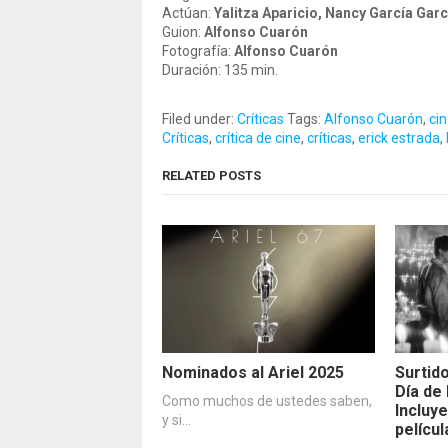
Actúan:
Yalitza Aparicio,
Nancy García Garc
Guion:
Alfonso Cuarón
Fotografía:
Alfonso Cuarón
Duración: 135 min.
Filed under:
Críticas
Tags:
Alfonso Cuarón
,
ci
Críticas
,
crítica de cine
,
críticas
,
erick estrada
,
RELATED POSTS
Nominados al Ariel 2025
Surtid
Día de
Como muchos de ustedes saben,
Incluye
y si…
películ