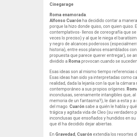
Cinegarage
Roma enamorada
.
Alfonso Cuarón
ha decidido contar a manera 
porque la hizo donde quiso, con quien quiso.
contemplativos- llenos de coreografía que s
veces lo preciso) y al que le niega el baratís
y negro de alcances poderosos (especialment
historia), entre esos planos ensamblados co
propuesta que parece querer entregar), se ar
dividido a
Roma
provocan cuando se suceden,
Esas ideas son al mismo tiempo referencias 
Esas ideas han sido ya interpretadas como c
realidad, dada la lejanía con la que la cámar
contemporáneo a sus propios orígenes.
Rom
inconclusas, serenamente intangibles que, al
memoria de un fantasma?), le dan a esta y a
del mago.
Cuarón
sabe a quién le habla y qué
trágica y agitada vida de Cleo (su verdadero p
inconclusas que ensoñados y hundidos en su c
que él ha decidido dejar abiertas.
En
Gravedad
,
Cuarón
extendía los resortes d