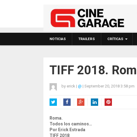
NOTICIAS
TRAILERS
CRÍTICAS
TIFF 2018. Roma
by
erick
|
@
|
September 20, 2018 3:58 pm
Twitter
Facebook
Google+
LinkedIn
Pinterest
Roma.
Todos los caminos…
Por Erick Estrada
TIFF 2018