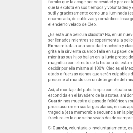
familia que la acoge por necesidad y por cos
que la explota en sus tiempos y voluntades y 
sutil y graciosamente como una iluminada (e
enamorada, de sutilezas y románticos Insurg
el encierro velado de Cleo.
¿Es ésta una película clasista? No, en un nue
ser llenados mientras se experimenta la pelíc
Roma
retrata a una sociedad machista y clasis
grita a la sirvienta cuando falla en su papel
mientras sus hijos bailan en la lluvia proteg
magnifica con el resto de la historia de esta 
decidir por ella misma al 100%: Cleo es el Méxi
atado a fuerzas ajenas que serán culpables de
presume al mundo con un detergente del mis
Así, al montaje del patio limpio con el patio su
escondida en el lavadero de la azotea, ahí do
Cuarón
nos muestra al pasado folklórico y r
para susurrar en sus largos planos, en sus apa
tragedia (esa memorable secuencia en la play
fractura en la que se ha vivido desde siempre
Si
Cuarón
, voluntaria o involuntariamente, 