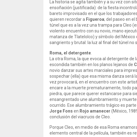
La historia se agita también y a su vez con s
ensoñación (justificada): de la fiesta incontro
bareto improvisado en el que los trabajadore
quieren recordar a
Figueroa
; del paseo en el
túnel que es a la vez una trampa para Cleo (
violento encuentro con su novio, mano ejecut
matanza de Tlatelolco) y símbolo del México 
sangriento y brutal: la luz al final del túnel no
Roma, el detergente
.
La otra Roma, la que evoca al detergente de l
escondida también en los planos lejanos de
C
novio danzar sus artes marciales para impresi
sospechar (ella) que esa misma danza será 
vez provocará, en el encuentro con este artist
encare a la muerte prematuramente, todo par
piedra, que parece querer estancarse para si
ensangrentado une alumbramiento y muerte si
ocurrido. Ese alumbramiento trágico es parte
Jorge Fons
en
Rojo amanecer
(México, 1989
conclusión del viacrucis de Cleo.
Porque Cleo, en medio de esa Roma enamora
elemento central de la película, también es re